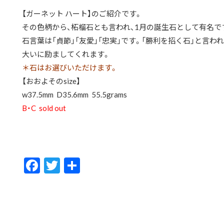
【ガーネット ハート】のご紹介です。
その色柄から、柘榴石とも言われ、1月の誕生石として有名で
石言葉は「貞節」「友愛」「忠実」です。「勝利を招く石」と言
大いに励ましてくれます。
＊石はお選びいただけます。
【おおよそのsize】
w37.5mm D35.6mm 55.5grams
B・C sold out
F
T
共
ac
w
有
e
itt
b
er