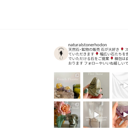
o
o
k
naturalstonerhodon
天然石・鉱物の販売
石が大好き
ていただきます
幅広い石たちを
でいただける石をご提案
梱包は
おります
フォローやいいね嬉しい