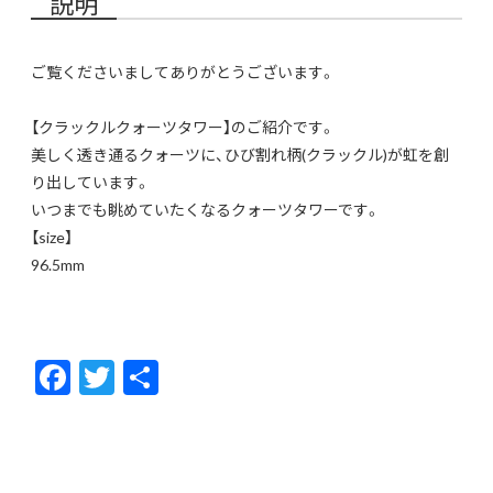
説明
ご覧くださいましてありがとうございます。
【クラックルクォーツタワー】のご紹介です。
美しく透き通るクォーツに、ひび割れ柄(クラックル)が虹を創
り出しています。
いつまでも眺めていたくなるクォーツタワーです。
【size】
96.5mm
F
T
共
ac
w
有
e
itt
b
er