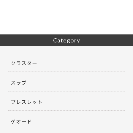
o
o
k
Category
クラスター
スラブ
ブレスレット
ゲオード