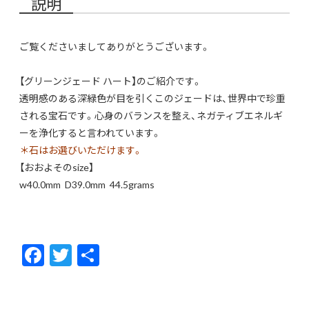
説明
ご覧くださいましてありがとうございます。
【グリーンジェード ハート】のご紹介です。
透明感のある深緑色が目を引くこのジェードは、世界中で珍重
される宝石です。心身のバランスを整え、ネガティブエネルギ
ーを浄化すると言われています。
＊石はお選びいただけます。
【おおよそのsize】
w40.0mm D39.0mm 44.5grams
F
T
共
ac
w
有
e
itt