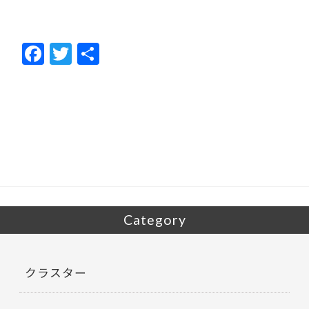
F
T
共
ac
w
有
e
itt
b
er
o
o
k
Category
クラスター