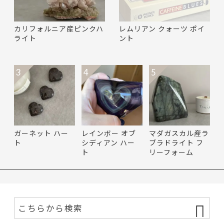
カリフォルニア産ピンクハ
レムリアン クォーツ ポイ
ライト
ント
3
4
5
ガーネット ハー
レインボー オブ
マダガスカル産ラ
ト
シディアン ハー
ブラドライト フ
ト
リーフォーム