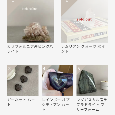
sold out
カリフォルニア産ピンクハ
レムリアン クォーツ ポイ
ライト
ント
3
4
5
ガーネット ハー
レインボー オブ
マダガスカル産ラ
ト
シディアン ハー
ブラドライト フ
ト
リーフォーム