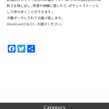
粋さを映し出し、祭壇や神棚に置いたり、ポケットストーンと
して持ち歩くことができます。
巾着ポーチに入れてお届け致します。
A(sold out)とBとC、お選びください。
F
T
共
ac
w
有
e
itt
b
er
o
o
k
Category