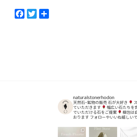
F
T
共
ac
w
有
e
itt
b
er
o
o
k
naturalstonerhodon
天然石・鉱物の販売
石が大好き
ていただきます
幅広い石たちを
でいただける石をご提案
梱包は
おります
フォローやいいね嬉しい