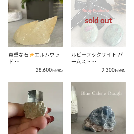
sold out
貴重な石
エルムウッ
ルビーフックサイト パ
ド …
ームスト…
28,600
9,300
円
円
(税込)
(税込)