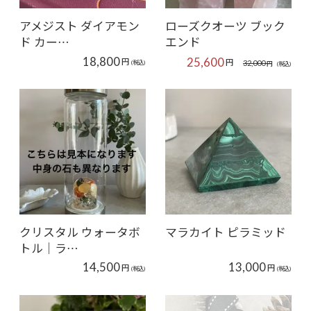
アメジスト ダイアモン
ローズクオーツ ブック
ド カー…
エンド
18,800
25,600
円
円
32,000
(税込)
円
(税込)
クリスタル ウォータボ
マラカイト ピラミッド
トル｜ラ…
14,500
13,000
円
円
(税込)
(税込)