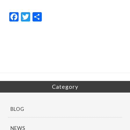
F
T
共
ac
w
有
e
itt
b
er
o
o
k
Category
BLOG
NEWS