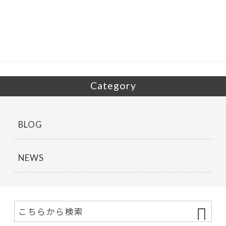
b
er
o
o
k
Category
BLOG
NEWS