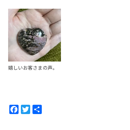
嬉しいお客さまの声。
F
T
共
ac
w
有
e
itt